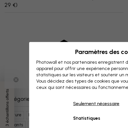
29 €
)
Paramètres des co
Photowall et nos partenaires enregistrent d
appareil pour offrir une expérience person
statistiques sur les visiteurs et soutenir un
Vous décidez des types de cookies que vou
ceux qui sont nécessaires au fonctionneme
3 échantillons offerts
Catégories similaires
Seulement nécessaire
Nature
Fleurs
Magnolias
Art Botanique
Statistiques
Enfants
Ados
Bleu
Chambre Ado