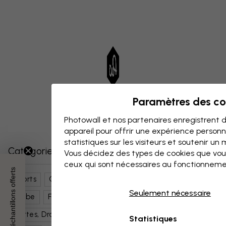
Paramètres des co
Photowall et nos partenaires enregistrent d
appareil pour offrir une expérience person
statistiques sur les visiteurs et soutenir un
Catégories similaires
Vous décidez des types de cookies que vou
ceux qui sont nécessaires au fonctionneme
3 échantillons offerts
Sports
Golf
Nature
Fleurs
Ciel
Paysages
Seulement nécessaire
Herbe
Forêts Et Arbres
Cartes, Drapeaux Et Lieux
Lieux
Europe
Statistiques