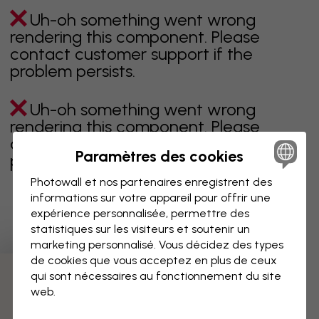
Uh-oh something went wrong
rendering this component. Please
contact customer support if the
problem persists.
Uh-oh something went wrong
rendering this component. Please
contact customer support if the
Paramètres des cookies
problem persists.
Photowall et nos partenaires enregistrent des
informations sur votre appareil pour offrir une
expérience personnalisée, permettre des
Page 1 sur 22 pages
statistiques sur les visiteurs et soutenir un
marketing personnalisé. Vous décidez des types
de cookies que vous acceptez en plus de ceux
qui sont nécessaires au fonctionnement du site
Découvrez plus de catégories
web.
beige
noir
noir & blanc
bleu
marron
vert