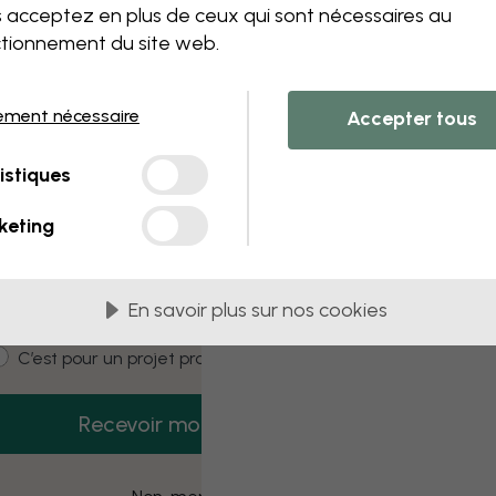
 this component. Please contact customer 
 acceptez en plus de ceux qui sont nécessaires au
tionnement du site web.
ement nécessaire
Accepter tous
3 échantillons offerts
istiques
Recevez 3 échantillons gratuits dès
aujourd’hui.
keting
mail
En savoir plus sur nos cookies
ustomer type
C’est pour moi
C’est pour un projet pro
Recevoir mon code