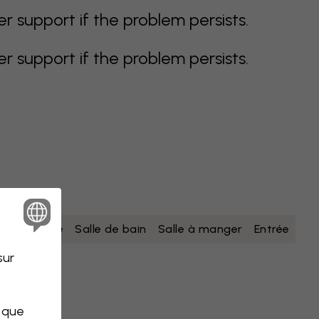
support if the problem persists.
support if the problem persists.
lanc
Jaune
Salle de bain
Salle à manger
Entrée
sur
s que