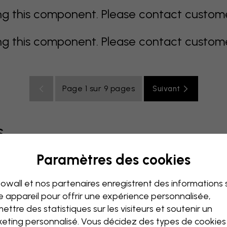
 this component. Please contact customer 
 this component. Please contact customer 
Page 1 sur 9 pages
Suivant
s
Paramètres des cookies
Coloré
Orange
Rose
Mauve
Rouge
Turquoise
B
owall et nos partenaires enregistrent des informations 
Bureau
Chambre ado
e appareil pour offrir une expérience personnalisée,
ettre des statistiques sur les visiteurs et soutenir un
eting personnalisé. Vous décidez des types de cookie