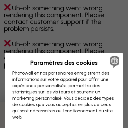
Uh-oh something went wrong
rendering this component. Please
contact customer support if the
problem persists.
Uh-oh something went wrong
rendering this component. Please
contact customer support if the
Paramètres des cookies
problem persists.
Photowall et nos partenaires enregistrent des
informations sur votre appareil pour offrir une
expérience personnalisée, permettre des
Page 1 sur 2 pages
statistiques sur les visiteurs et soutenir un
marketing personnalisé. Vous décidez des types
de cookies que vous acceptez en plus de ceux
qui sont nécessaires au fonctionnement du site
Découvrez plus de catégories
web.
beige
noir
noir & blanc
bleu
marron
vert