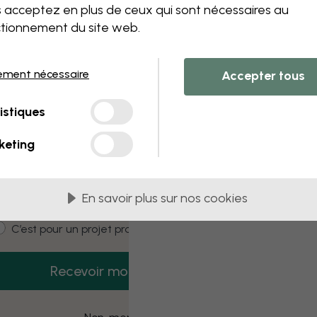
 this component. Please contact customer 
 acceptez en plus de ceux qui sont nécessaires au
tionnement du site web.
ement nécessaire
Accepter tous
3 échantillons offerts
istiques
Recevez 3 échantillons gratuits dès
aujourd’hui.
keting
mail
En savoir plus sur nos cookies
ustomer type
C’est pour moi
C’est pour un projet pro
Recevoir mon code