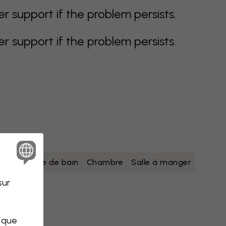
support if the problem persists.
support if the problem persists.
Jaune
Salle de bain
Chambre
Salle à manger
sur
s que