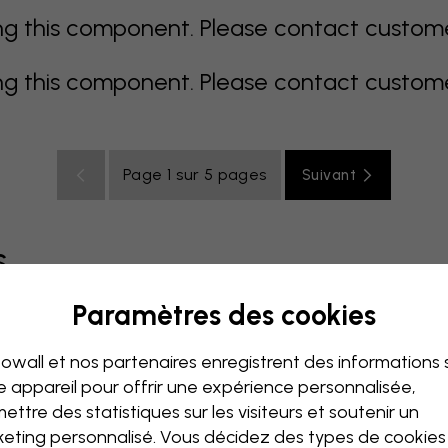
 this component. Please contact customer 
 this component. Please contact customer 
Page 1 sur 5 pages
Suivant
s
Paramètres des cookies
ré
Orange
Rose
Mauve
Rouge
Turquoise
Blanc
owall et nos partenaires enregistrent des informations 
de bébé
Bureau
Chambre ado
e appareil pour offrir une expérience personnalisée,
ettre des statistiques sur les visiteurs et soutenir un
eting personnalisé. Vous décidez des types de cookie