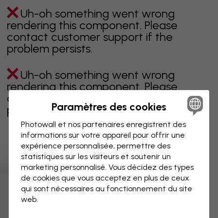
Uh-oh something went wrong
rendering this component. Please
contact customer support if the
problem persists.
Uh-oh something went wrong
rendering this component. Please
contact customer support if the
Paramètres des cookies
problem persists.
Photowall et nos partenaires enregistrent des
informations sur votre appareil pour offrir une
expérience personnalisée, permettre des
Page 1 sur 36 pages
statistiques sur les visiteurs et soutenir un
marketing personnalisé. Vous décidez des types
de cookies que vous acceptez en plus de ceux
qui sont nécessaires au fonctionnement du site
Découvrez plus de catégories
web.
beige
noir
noir & blanc
bleu
marron
vert