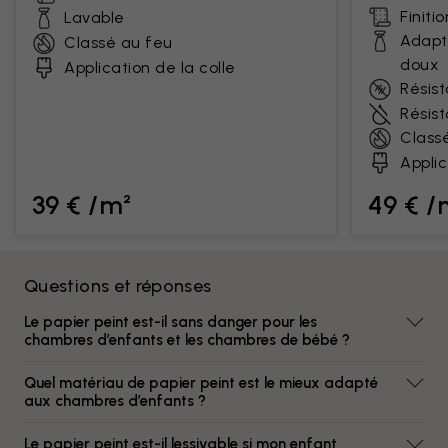
Finiti
Lavable
Adapt
Classé au feu
doux
Application de la colle
Résist
Résis
Class
Applic
39 € /m²
49 € /
Questions et réponses
Le papier peint est-il sans danger pour les
chambres d’enfants et les chambres de bébé ?
Quel matériau de papier peint est le mieux adapté
aux chambres d’enfants ?
Le papier peint est-il lessivable si mon enfant