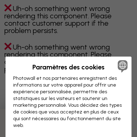
Uh-oh something went wrong
rendering this component. Please
contact customer support if the
problem persists.
Uh-oh something went wrong
rendering this component. Please
contact customer support if the
Paramètres des cookies
problem persists.
Photowall et nos partenaires enregistrent des
informations sur votre appareil pour offrir une
expérience personnalisée, permettre des
Page 1 sur 2 pages
statistiques sur les visiteurs et soutenir un
marketing personnalisé. Vous décidez des types
de cookies que vous acceptez en plus de ceux
qui sont nécessaires au fonctionnement du site
Découvrez plus de catégories
web.
beige
noir
noir & blanc
bleu
marron
vert