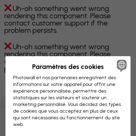
Uh-oh something went wrong
rendering this component. Please
contact customer support if the
problem persists.
Uh-oh something went wrong
rendering this component. Please
contact customer support if the
Paramètres des cookies
problem persists.
Photowall et nos partenaires enregistrent des
informations sur votre appareil pour offrir une
expérience personnalisée, permettre des
Page 1 sur 1 pages
statistiques sur les visiteurs et soutenir un
marketing personnalisé. Vous décidez des types
de cookies que vous acceptez en plus de ceux
qui sont nécessaires au fonctionnement du site
Découvrez plus de catégories
web.
Beige
Noir
Noir & blanc
Bleu
Marron
Vert