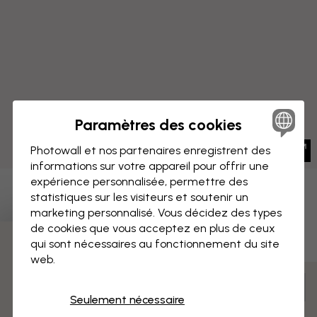
Paramètres des cookies
Photowall et nos partenaires enregistrent des
informations sur votre appareil pour offrir une
expérience personnalisée, permettre des
IMPRESSION SUR TOILE
statistiques sur les visiteurs et soutenir un
Enregistrer
marketing personnalisé. Vous décidez des types
Des gens qui apprécient un
de cookies que vous acceptez en plus de ceux
qui sont nécessaires au fonctionnement du site
3 échantillons offerts
concert de musique
web.
Mesurer et commander
Seulement nécessaire
Pré-assemblé et prêt à suspendre