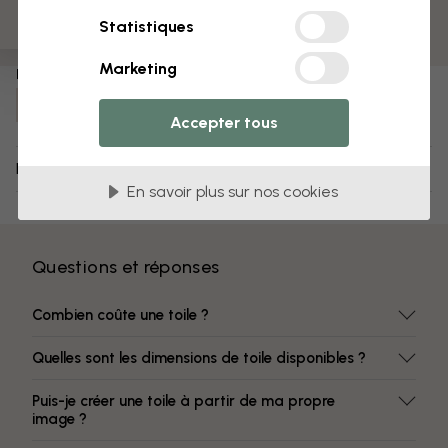
Surface mate
Statistiques
Des couleurs qui ne s’estompent pas
Marketing
Numéro d'article :
e338018
Accepter tous
Livraison et retours
En savoir plus sur nos cookies
Questions et réponses
Combien coûte une toile ?
Quelles sont les dimensions de toile disponibles ?
Puis-je créer une toile à partir de ma propre
image ?