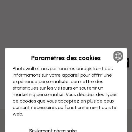
Paramètres des cookies
Photowall et nos partenaires enregistrent des
informations sur votre appareil pour offrir une
IMPRESSION SUR TOILE
expérience personnalisée, permettre des
Enregistrer
statistiques sur les visiteurs et soutenir un
marketing personnalisé. Vous décidez des types
Paysage urbain américain -
de cookies que vous acceptez en plus de ceux
Boston
qui sont nécessaires au fonctionnement du site
web.
Mesurer et commander
Pré-assemblé et prêt à suspendre
Seulement nécessaire