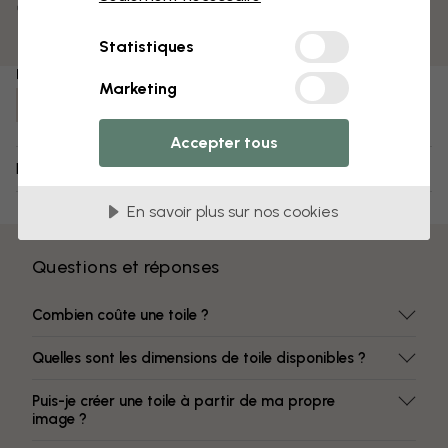
Surface mate
Des couleurs qui ne s’estompent pas
Statistiques
Numéro d'article :
Marketing
e320402
Accepter tous
Livraison et retours
En savoir plus sur nos cookies
Questions et réponses
Combien coûte une toile ?
Quelles sont les dimensions de toile disponibles ?
Puis-je créer une toile à partir de ma propre
image ?