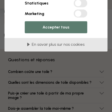
Des couleurs qui ne s’estompent pas
Statistiques
Numéro d'article :
Marketing
e317707
Accepter tous
Livraison et retours
En savoir plus sur nos cookies
Questions et réponses
Combien coûte une toile ?
Quelles sont les dimensions de toile disponibles ?
Puis-je créer une toile à partir de ma propre
image ?
Dois-je assembler la toile moi-même ?