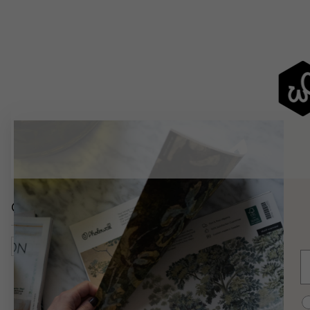
Catégories similaires
Art & Design
Peintures
Peintures À L’aquarelle
Abs
E
C