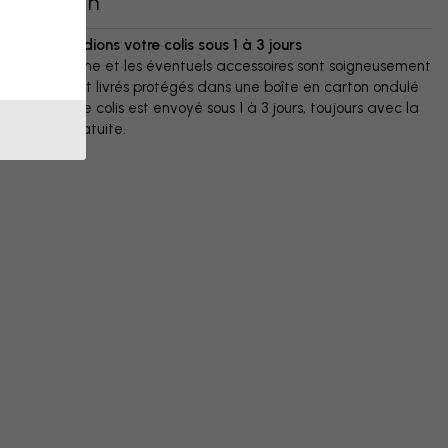
Livraison
Nous expédions votre colis sous 1 à 3 jours
Votre affiche et les éventuels accessoires sont soigneusement
emballés et livrés protégés dans une boîte en carton ondulé
résistant. Le colis est envoyé sous 1 à 3 jours, toujours avec la
livraison gratuite.