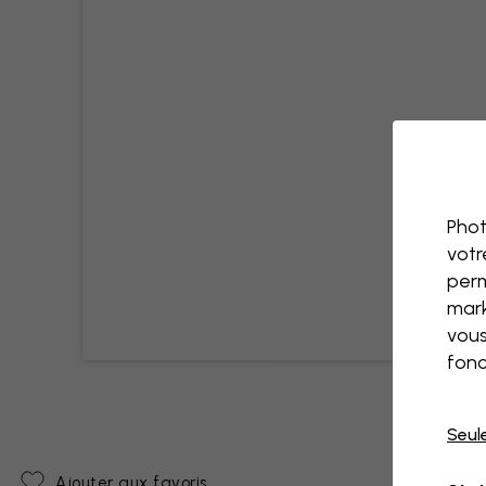
Phot
votr
perm
mark
vous
fonc
Seul
Ajouter aux favoris