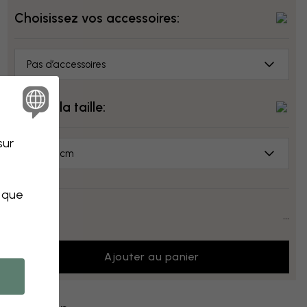
Choisissez vos accessoires:
Pas d’accessoires
Choisir la taille:
sur
70x50 cm
s que
Prix:
...
Ajouter au panier