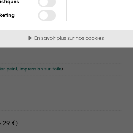
istiques
- Bleu
keting
En savoir plus sur nos cookies
er peint
,
impression sur toile
)
e 29 €
)