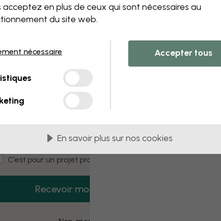
 this component. Please contact customer 
 acceptez en plus de ceux qui sont nécessaires au
tionnement du site web.
ement nécessaire
Accepter tous
3 échantillons offerts
istiques
Recevez 3 échantillons gratuits dès
aujourd’hui.
keting
mail
En savoir plus sur nos cookies
ustomer type
C’est pour moi
C’est pour un projet pro
Recevoir mon code