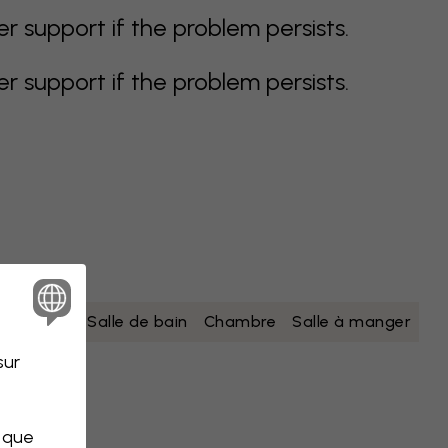
support if the problem persists.
support if the problem persists.
nc
jaune
Salle de bain
Chambre
Salle à manger
sur
s que