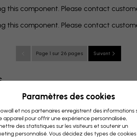
 this component. Please contact customer 
 this component. Please contact customer 
Page 1 sur 26 pages
Suivant
s
Paramètres des cookies
coloré
orange
rose
mauve
rouge
turquoise
bla
owall et nos partenaires enregistrent des informations 
de bébé
Bureau
Chambre ado
Plafond
e appareil pour offrir une expérience personnalisée,
ettre des statistiques sur les visiteurs et soutenir un
eting personnalisé. Vous décidez des types de cookie