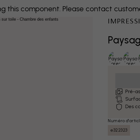
 this component. Please contact customer 
IMPRESS
Paysag
Pré-as
Surfa
Des co
Numéro d'articl
e322323