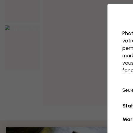
Phot
votr
perm
mark
vous
fonc
Seul
Stat
Mar