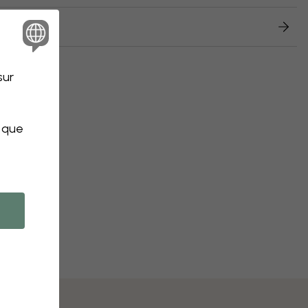
retours
sur
s que