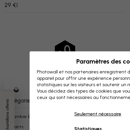
29 €
)
Paramètres des co
Photowall et nos partenaires enregistrent d
appareil pour offrir une expérience person
statistiques sur les visiteurs et soutenir un
Vous décidez des types de cookies que vou
ceux qui sont nécessaires au fonctionneme
Catégories similaires
3 échantillons offerts
Seulement nécessaire
Chambre Enfant
Nature
Forêts Et Arbres
Enfants
Nature Pour Enfants
Animaux Mignons
Statistiques