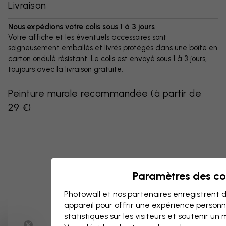
Livraison
Nous expédions votre colis sous 1 à 3 jours
Votre affiche et les éventuels accessoires sont
soigneusement emballés et livrés protégés dans une boîte en
carton ondulé résistant. Le colis est envoyé sous 1 à 3 jours,
toujours avec la livraison gratuite.
Peinture murale recommandée
(
à partir de
29 €
)
Paramètres des co
Photowall et nos partenaires enregistrent d
appareil pour offrir une expérience person
statistiques sur les visiteurs et soutenir un