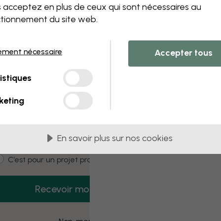
 this component. Please contact customer 
 acceptez en plus de ceux qui sont nécessaires au
tionnement du site web.
ement nécessaire
Accepter tous
3 échantillons offerts
istiques
Recevez 3 échantillons gratuits dès
aujourd’hui.
keting
mail
En savoir plus sur nos cookies
ustomer type
C’est pour moi
C’est pour un projet pro
Recevoir mon code