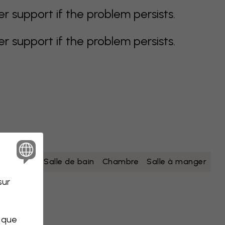
support if the problem persists.
support if the problem persists.
nc
jaune
Salle de bain
Chambre
Salle à manger
sur
s que