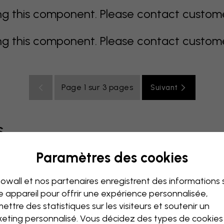
 this component. Please contact customer 
 this component. Please contact customer 
Page 1 sur 3 pages
Suivant
s
Paramètres des cookies
coloré
orange
rose
mauve
rouge
turquoise
bla
owall et nos partenaires enregistrent des informations 
de bébé
Bureau
Chambre ado
Plafond
e appareil pour offrir une expérience personnalisée,
ettre des statistiques sur les visiteurs et soutenir un
eting personnalisé. Vous décidez des types de cookie