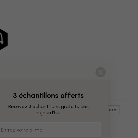
3 échantillons offerts
Recevez 3 échantillons gratuits dès
Jungle
Animaux
Oiseaux
Flamants Roses
aujourd’hui.
mail