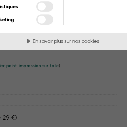
istiques
ia
keting
En savoir plus sur nos cookies
er peint
,
impression sur toile
)
e 29 €
)