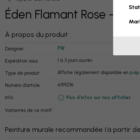
Stat
Éden Flamant Rose - Sép
Mar
À propos du produit :
PW
Designer:
1 à 3 jours ouvrés
Expédition sous:
Affiche (également disponible en
papi
Type de produit:
e319236
Numéro d’article:
Plus d'infos sur nos affiches
info:
Variantes de ce motif :
Peinture murale recommandée
(
à partir d