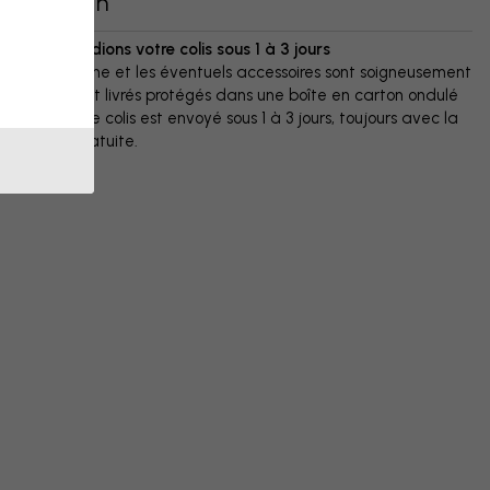
Livraison
Nous expédions votre colis sous 1 à 3 jours
Votre affiche et les éventuels accessoires sont soigneusement
emballés et livrés protégés dans une boîte en carton ondulé
résistant. Le colis est envoyé sous 1 à 3 jours, toujours avec la
livraison gratuite.