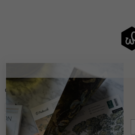
Catégories similaires
Salon
Chambre
Nature
Feuilles
Forêts Et Arbres
Vert
E