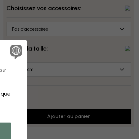
Choisissez vos accessoires:
Pas d’accessoires
Choisir la taille:
70x50 cm
sur
s que
Prix:
...
Ajouter au panier