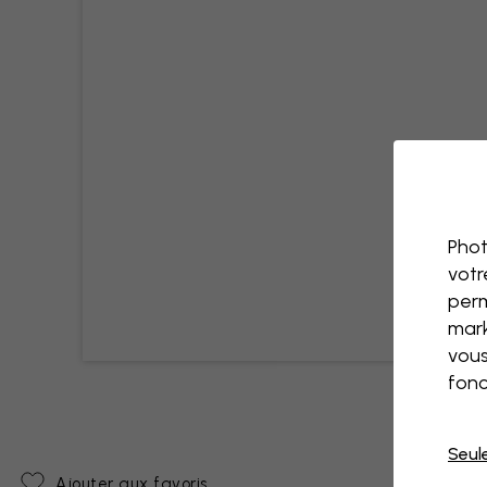
Phot
votr
perm
mark
vous
fonc
Seul
Ajouter aux favoris