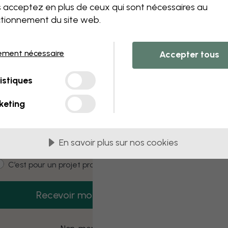
 this component. Please contact customer 
 acceptez en plus de ceux qui sont nécessaires au
tionnement du site web.
ement nécessaire
Accepter tous
3 échantillons offerts
istiques
Recevez 3 échantillons gratuits dès
aujourd’hui.
keting
mail
En savoir plus sur nos cookies
ustomer type
C’est pour moi
C’est pour un projet pro
Recevoir mon code