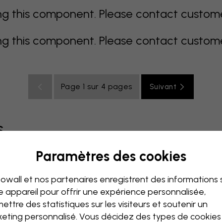
 this component. Please contact customer 
 this component. Please contact customer 
Page 1 sur 4 pages
Suivant
s
Paramètres des cookies
coloré
orange
rose
mauve
rouge
turquoise
bla
owall et nos partenaires enregistrent des informations 
de bébé
Bureau
Chambre ado
Plafond
e appareil pour offrir une expérience personnalisée,
ettre des statistiques sur les visiteurs et soutenir un
eting personnalisé. Vous décidez des types de cookie