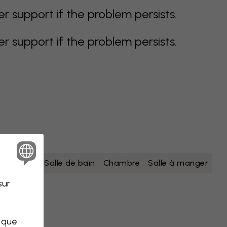
support if the problem persists.
support if the problem persists.
nc
jaune
Salle de bain
Chambre
Salle à manger
sur
s que