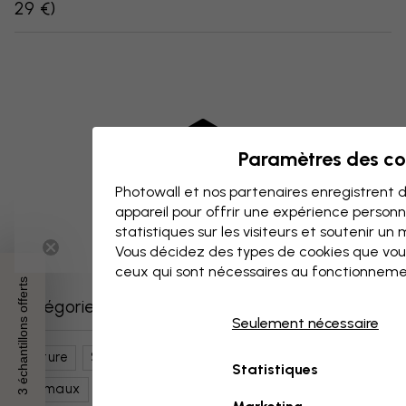
29 €
)
Paramètres des co
Photowall et nos partenaires enregistrent d
appareil pour offrir une expérience person
statistiques sur les visiteurs et soutenir un
Vous décidez des types de cookies que vou
ceux qui sont nécessaires au fonctionneme
3 échantillons offerts
Catégories similaires
Seulement nécessaire
Nature
Saisons
Hiver
Neige
Ciel
Statistiques
Animaux
Animaux Sauvages Et De Safari
Cerf