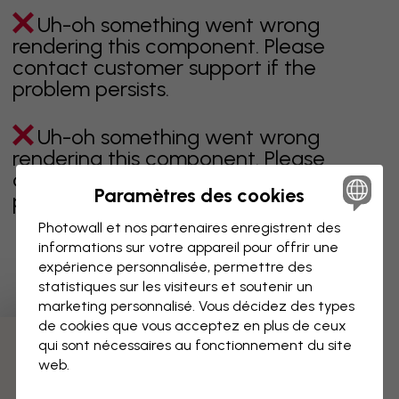
Uh-oh something went wrong
rendering this component. Please
contact customer support if the
problem persists.
Uh-oh something went wrong
rendering this component. Please
contact customer support if the
Paramètres des cookies
problem persists.
Photowall et nos partenaires enregistrent des
informations sur votre appareil pour offrir une
expérience personnalisée, permettre des
Page 1 sur 3 pages
statistiques sur les visiteurs et soutenir un
marketing personnalisé. Vous décidez des types
de cookies que vous acceptez en plus de ceux
qui sont nécessaires au fonctionnement du site
Découvrez plus de catégories
web.
beige
noir
noir & blanc
bleu
marron
vert