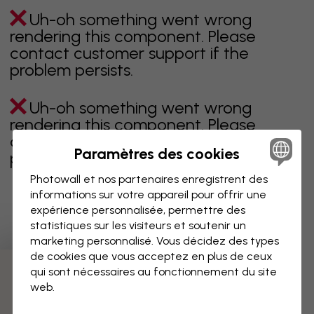
Uh-oh something went wrong
rendering this component. Please
contact customer support if the
problem persists.
Uh-oh something went wrong
rendering this component. Please
contact customer support if the
Paramètres des cookies
problem persists.
Photowall et nos partenaires enregistrent des
informations sur votre appareil pour offrir une
expérience personnalisée, permettre des
Page 1 sur 2 pages
statistiques sur les visiteurs et soutenir un
marketing personnalisé. Vous décidez des types
de cookies que vous acceptez en plus de ceux
qui sont nécessaires au fonctionnement du site
Découvrez plus de catégories
web.
beige
noir
noir & blanc
bleu
marron
vert