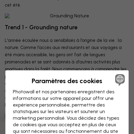
cet été.
Trend 1 - Grounding nature
L'année écoulée nous a sensibilisés à l'origine de la vie : la
nature. Comme l'accès aux restaurants et aux voyages a
été moins accessible, les gens ont fait de longues
promenades et se sont adonnés à d'autres activités plus
sportives dans la forêt. Nous commençons à comprendre les
pouvoirs thérapeutiques et apaisants de la forêt d'une toute
Paramètres des cookies
autre manière qu'auparavant. Les gens ont de ce fait
accueilli la nature à bras ouverts dans leurs intérieurs, ce qui
Photowall et nos partenaires enregistrent des
s'est traduit par un intérêt accru pour les plantes en pot et
informations sur votre appareil pour offrir une
expérience personnalisée, permettre des
l'artisanat.
statistiques sur les visiteurs et soutenir un
marketing personnalisé. Vous décidez des types
Burgundy Flowers - Photowall
de cookies que vous acceptez en plus de ceux
qui sont nécessaires au fonctionnement du site