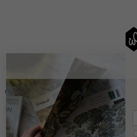
Catégories similaires
Salon
Cartes, Drapeaux Et Lieux
Cartes Du Monde
E
C