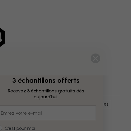
3 échantillons offerts
Recevez 3 échantillons gratuits dès
aujourd’hui.
Vert
Salle À Manger
Cartes Géographiques
mail
ustomer type
C’est pour moi