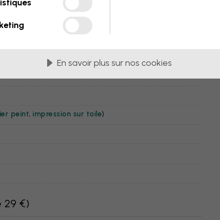
istiques
illes
keting
En savoir plus sur nos cookies
er peint
,
impression sur toile
)
e 29 €
)