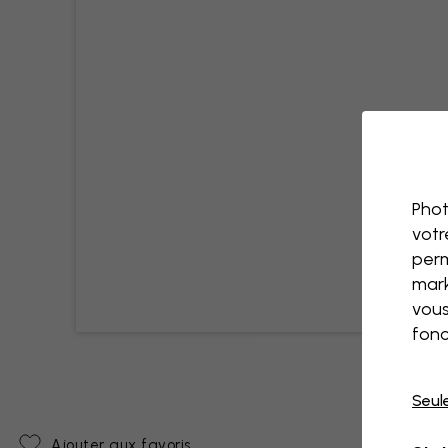
Phot
votr
perm
mark
vous
fonc
Seul
Ajouter aux favoris