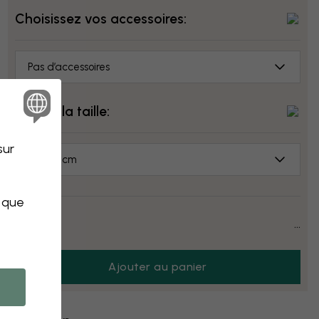
Choisissez vos accessoires:
Pas d’accessoires
Choisir la taille:
sur
70x50 cm
s que
Prix:
...
Ajouter au panier