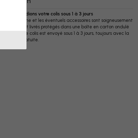
Livraison
Nous expédions votre colis sous 1 à 3 jours
Votre affiche et les éventuels accessoires sont soigneusement
emballés et livrés protégés dans une boîte en carton ondulé
résistant. Le colis est envoyé sous 1 à 3 jours, toujours avec la
livraison gratuite.