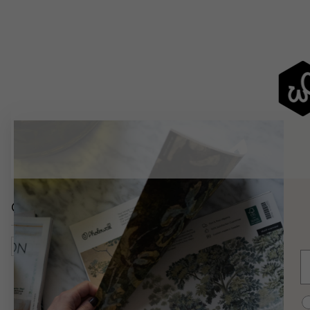
Catégories similaires
Cartes, Drapeaux Et Lieux
Cartes Du Monde
Cartes
E
C