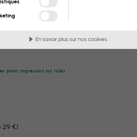
istiques
illes
keting
En savoir plus sur nos cookies
er peint
,
impression sur toile
)
e 29 €
)