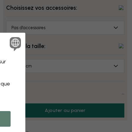
Choisissez vos accessoires:
Pas d’accessoires
Choisir la taille:
sur
70x50 cm
s que
Prix:
...
Ajouter au panier