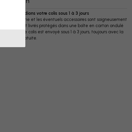
Livraison
Nous expédions votre colis sous 1 à 3 jours
Votre affiche et les éventuels accessoires sont soigneusement
emballés et livrés protégés dans une boîte en carton ondulé
résistant. Le colis est envoyé sous 1 à 3 jours, toujours avec la
livraison gratuite.