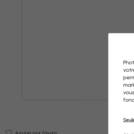
Phot
votr
perm
mark
vous
fonc
Seul
Ajouter aux favoris