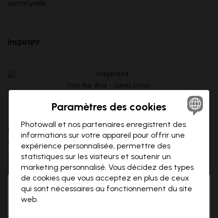
surnaturelle.
Inspirant
Into the Wild - Jonna Jinton
Paramètres des cookies
Photowall et nos partenaires enregistrent des
Les fresques murales en
typographie
mettant en avant des
informations sur votre appareil pour offrir une
citations inspirantes, de vastes paysages ouverts, des
expérience personnalisée, permettre des
oiseaux
en plein vol ou encore des designs abstraits
statistiques sur les visiteurs et soutenir un
symbolisant la liberté, peuvent stimuler la motivation et
marketing personnalisé. Vous décidez des types
l’inspiration.
de cookies que vous acceptez en plus de ceux
qui sont nécessaires au fonctionnement du site
Hi there!
Ferme
En fin de compte, la fresque murale que vous choisissez
web.
It looks like you are visiting us from USA.
devient le narrateur silencieux de votre espace, racontant
Please go to our local store for ordering.