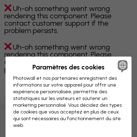
Uh-oh something went wrong
rendering this component. Please
contact customer support if the
problem persists.
Uh-oh something went wrong
rendering this component. Please
contact customer support if the
Paramètres des cookies
problem persists.
Photowall et nos partenaires enregistrent des
informations sur votre appareil pour offrir une
expérience personnalisée, permettre des
Page 1 sur 6 pages
statistiques sur les visiteurs et soutenir un
marketing personnalisé. Vous décidez des types
de cookies que vous acceptez en plus de ceux
qui sont nécessaires au fonctionnement du site
Découvrez plus de catégories
web.
beige
noir
noir & blanc
bleu
marron
vert