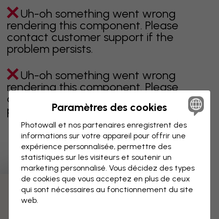
Uh-oh something went wrong
rendering this component. Please
contact customer support if the
problem persists.
Uh-oh something went wrong
rendering this component. Please
contact customer support if the
Paramètres des cookies
problem persists.
Photowall et nos partenaires enregistrent des
informations sur votre appareil pour offrir une
expérience personnalisée, permettre des
Page 1 sur 13 pages
statistiques sur les visiteurs et soutenir un
marketing personnalisé. Vous décidez des types
de cookies que vous acceptez en plus de ceux
qui sont nécessaires au fonctionnement du site
Découvrez plus de catégories
web.
beige
noir
noir & blanc
bleu
marron
vert