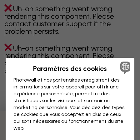
Uh-oh something went wrong
rendering this component. Please
contact customer support if the
problem persists.
Uh-oh something went wrong
rendering this component. Please
contact customer support if the
Paramètres des cookies
problem persists.
Photowall et nos partenaires enregistrent des
informations sur votre appareil pour offrir une
expérience personnalisée, permettre des
Page 1 sur 2 pages
statistiques sur les visiteurs et soutenir un
marketing personnalisé. Vous décidez des types
de cookies que vous acceptez en plus de ceux
qui sont nécessaires au fonctionnement du site
Découvrez plus de catégories
web.
Beige
Noir
Noir & blanc
Bleu
Marron
Vert