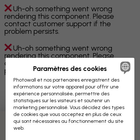
Uh-oh something went wrong
rendering this component. Please
contact customer support if the
problem persists.
Uh-oh something went wrong
rendering this component. Please
contact customer support if the
Paramètres des cookies
problem persists.
Photowall et nos partenaires enregistrent des
informations sur votre appareil pour offrir une
expérience personnalisée, permettre des
Page 1 sur 1 pages
statistiques sur les visiteurs et soutenir un
marketing personnalisé. Vous décidez des types
de cookies que vous acceptez en plus de ceux
qui sont nécessaires au fonctionnement du site
Découvrez plus de catégories
web.
beige
noir
noir & blanc
bleu
marron
vert