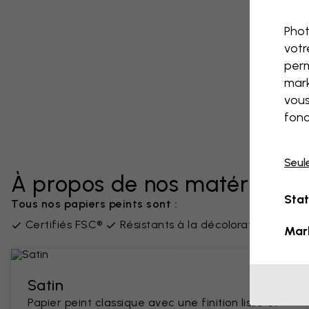
Phot
votr
perm
mark
vous
fonc
Seul
À propos de nos matériaux
Stat
Tous nos papiers peints sont :
Certifiés FSC®
Résistants à la décoloration
San
Mar
Satin
Papier peint classique avec une finition lisse et