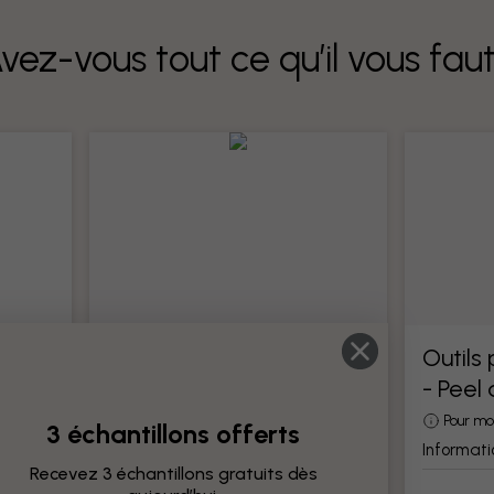
vez-vous tout ce qu’il vous fau
Outils pour papier peint
Outils
- Peel
Tous les outils pour la pose de papier
peint
otre
Pour mo
3 échantillons offerts
Information produit
Informati
Recevez 3 échantillons gratuits dès