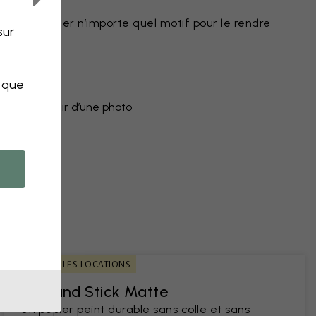
r peint
eut modifier n’importe quel motif pour le rendre
sur
uleurs
objet
s que
peint à partir d’une photo
ns
IDÉAL POUR LES LOCATIONS
Peel and Stick Matte
Un papier peint durable sans colle et sans