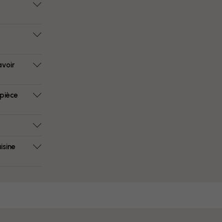
avoir
 pièce
isine