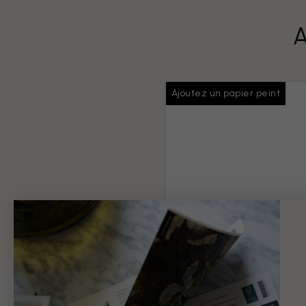
A
Ajoutez un papier peint
Colle pour papiers
peints
Colle suffisante pour toute v
commande
Information produit