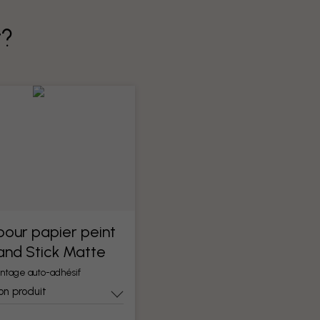
t?
 pour papier peint
 and Stick Matte
ntage auto-adhésif
on produit