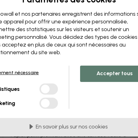
Modifiez votre papie
Notre équipe de conception p
owall et nos partenaires enregistrent des informations 
unique.
e appareil pour offrir une expérience personnalisée,
Modifiez la taille ou les co
ettre des statistiques sur les visiteurs et soutenir un
Ajoutez ou supprimez un 
eting personnalisé. Vous décidez des types de cookie
Personnalisez un détail
 acceptez en plus de ceux qui sont nécessaires au
Créez votre propre papier 
tionnement du site web.
Demandez vos modificatio
ement nécessaire
Accepter tous
istiques
s PVC
Livrés en lès de 45 cm
keting
LES PLUS POPULAIRES
Premium Matte
En savoir plus sur nos cookies
Papier peint premium avec une surface facile à