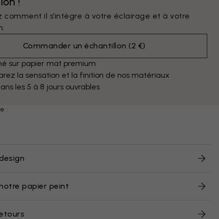
lon !
 comment il s’intègre à votre éclairage et à votre
n.
Commander un échantillon
(
2 €
)
mé sur papier mat premium
ez la sensation et la finition de nos matériaux
dans les 5 à 8 jours ouvrables
e :
design
notre papier peint
retours