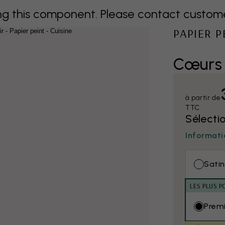
 this component. Please contact customer 
PAPIER 
Cœurs 
à partir de
TTC
Sélecti
Informati
Satin
LES PLUS P
Prem