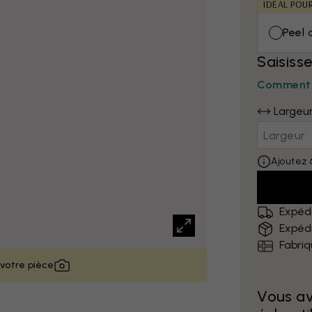
IDÉAL POU
Peel 
Saisiss
Comment 
Largeu
Ajoutez 
Expédi
Expédi
Fabri
 votre pièce
Vous a