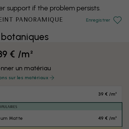
support if the problem persists.
PEINT PANORAMIQUE
Enregistrer
botaniques
39 € /m²
onner un matériau
ons sur les matériaux
39 € /m²
OPULAIRES
ium Matte
49 € /m²