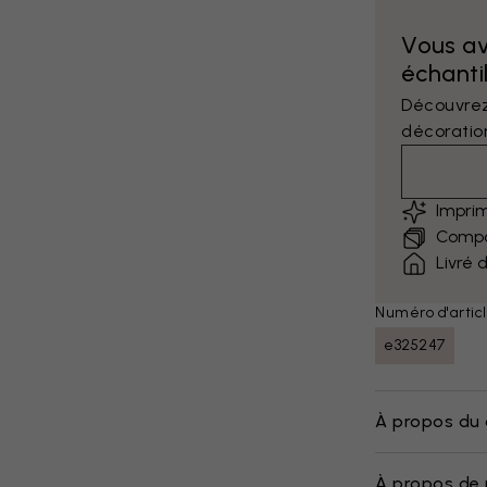
Vous a
échantil
Découvrez
décoratio
Impri
Compar
Livré 
Numéro d'articl
e325247
À propos du 
À propos de 