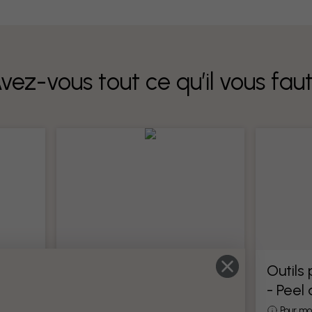
vez-vous tout ce qu’il vous fau
Outils pour papier peint
Outils
- Peel
Tous les outils pour la pose de papier
peint
otre
Pour mo