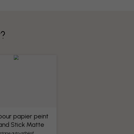
t?
 pour papier peint
 and Stick Matte
ntage auto-adhésif