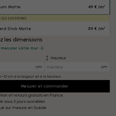
ium Matte
49 € /m²
R LES LOCATIONS
and Stick Matte
59 € /m²
ez les dimensions
mesurer votre mur
r
Hauteur
cm
cm
6–10 cm à la largeur et à la hauteur
Mesurer et commander
tion et retours gratuits en France
é sous 3 jours ouvrables
qué sur mesure en Suède