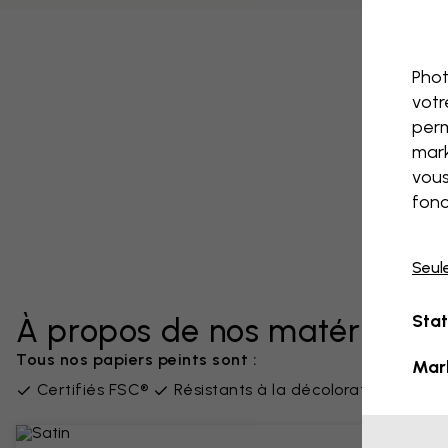
Phot
votr
perm
mark
vous
fonc
Seul
Stat
À propos de nos matériaux
Tous nos papiers peints sont :
Mar
Certifiés FSC®
Résistants à la décoloration
San