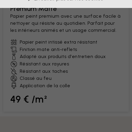
Premium Matte
Papier peint premium avec une surface facile à
nettoyer qui résiste au quotidien. Parfait pour
les intérieurs animés et un usage commercial.
Papier peint intissé extra résistant
Finition mate anti-reflets
Adapté aux produits d'entretien doux
Résistant aux rayures
Résistant aux taches
Classé au feu
Application de la colle
49 € /m²