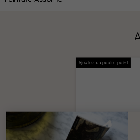
A
Ajoutez un papier peint
Colle pour papiers
peints
Colle suffisante pour toute v