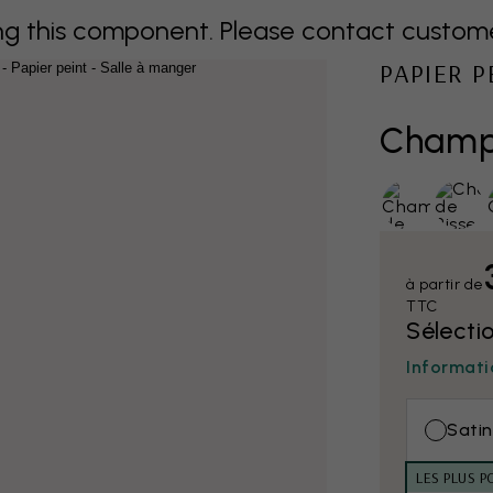
 this component. Please contact customer 
PAPIER 
Champ 
à partir de
TTC
Sélecti
Informati
Satin
LES PLUS P