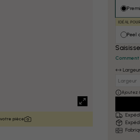
Prem
IDÉAL POU
Peel 
Saisiss
Comment 
Largeu
Ajoutez 
Expédi
 votre pièce
Expédi
Fabri