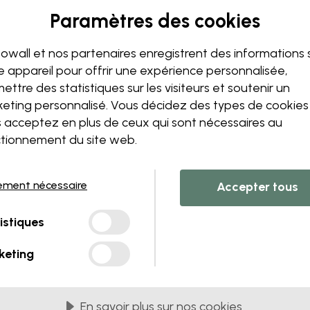
Paramètres des cookies
Modifiez votre papie
owall et nos partenaires enregistrent des informations 
Notre équipe de conception p
e appareil pour offrir une expérience personnalisée,
unique.
ettre des statistiques sur les visiteurs et soutenir un
Modifiez la taille ou les co
eting personnalisé. Vous décidez des types de cookie
Ajoutez ou supprimez un 
 acceptez en plus de ceux qui sont nécessaires au
Personnalisez un détail
tionnement du site web.
Créez votre propre papier 
Demandez vos modificatio
ement nécessaire
Accepter tous
istiques
keting
s PVC
Livrés en lès de 45 cm
LES PLUS POPULAIRES
En savoir plus sur nos cookies