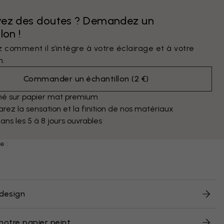
vez des doutes ? Demandez un
lon !
 comment il s’intègre à votre éclairage et à votre
n.
Commander un échantillon
(
2 €
)
mé sur papier mat premium
ez la sensation et la finition de nos matériaux
dans les 5 à 8 jours ouvrables
e :
design
notre papier peint