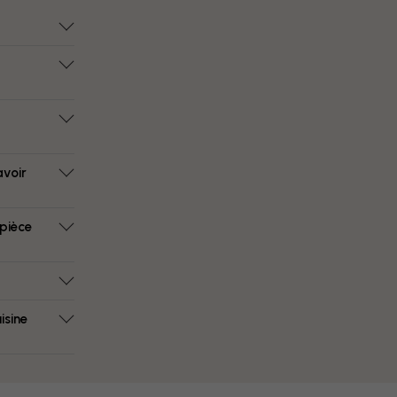
avoir
 pièce
isine