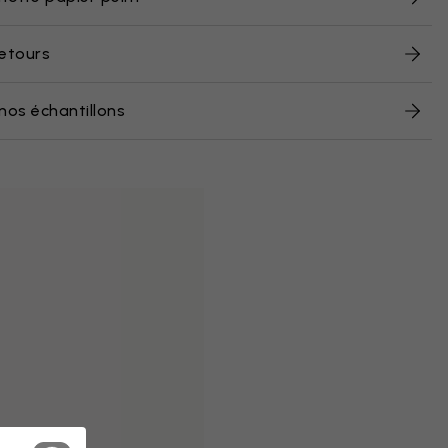
retours
nos échantillons