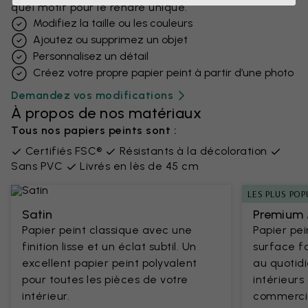
quel motif pour le rendre unique.
Modifiez la taille ou les couleurs
Ajoutez ou supprimez un objet
Personnalisez un détail
Créez votre propre papier peint à partir d’une photo
Demandez vos modifications
À propos de nos matériaux
Tous nos papiers peints sont :
Certifiés FSC®
Résistants à la décoloration
Sans PVC
Livrés en lès de 45 cm
LES PLUS POP
Satin
Premium 
Papier peint classique avec une
Papier pe
finition lisse et un éclat subtil. Un
surface fa
excellent papier peint polyvalent
au quotidi
pour toutes les pièces de votre
intérieur
intérieur.
commercia