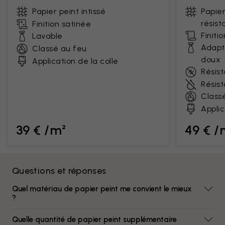
Papier peint intissé
Papier
résist
Finition satinée
Finiti
Lavable
Adapt
Classé au feu
doux
Application de la colle
Résist
Résis
Class
Applic
39 € /m²
49 € /
Questions et réponses
Quel matériau de papier peint me convient le mieux
?
Quelle quantité de papier peint supplémentaire