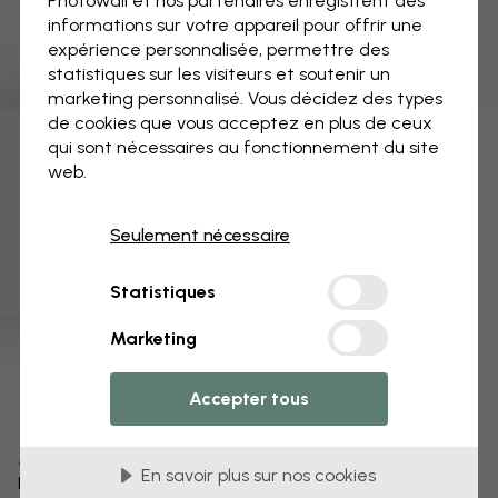
Photowall et nos partenaires enregistrent des
informations sur votre appareil pour offrir une
expérience personnalisée, permettre des
statistiques sur les visiteurs et soutenir un
marketing personnalisé. Vous décidez des types
de cookies que vous acceptez en plus de ceux
qui sont nécessaires au fonctionnement du site
3 échantillons offerts
web.
Seulement nécessaire
Statistiques
Marketing
Accepter tous
Modifiez votre papier peint
En savoir plus sur nos cookies
Notre équipe de conception peut modifier n’importe