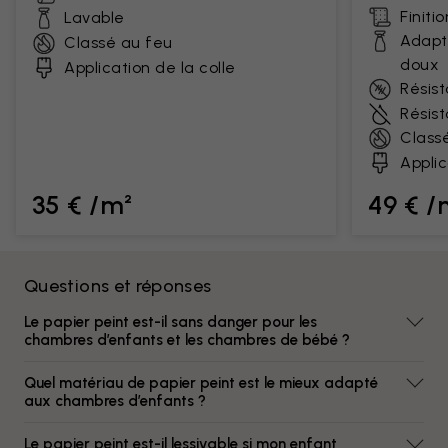
Finiti
Lavable
Adapt
Classé au feu
doux
Application de la colle
Résist
Résis
Class
Applic
35 € /m²
49 € /
Questions et réponses
Le papier peint est-il sans danger pour les
chambres d’enfants et les chambres de bébé ?
Quel matériau de papier peint est le mieux adapté
aux chambres d’enfants ?
Le papier peint est-il lessivable si mon enfant