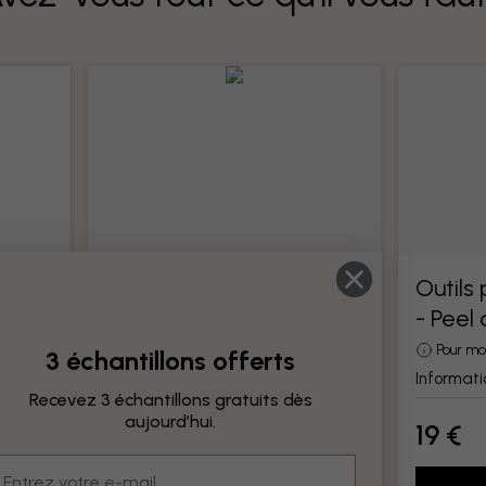
Outils pour papier peint
Outils
- Peel
Tous les outils pour la pose de papier
peint
otre
Pour mo
3 échantillons offerts
Information produit
Informati
Recevez 3 échantillons gratuits dès
aujourd’hui.
19 €
19 €
mail