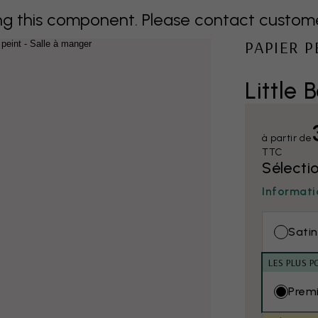
 this component. Please contact customer 
PAPIER 
Little 
à partir de
TTC
Sélecti
Informati
Satin
LES PLUS P
Prem