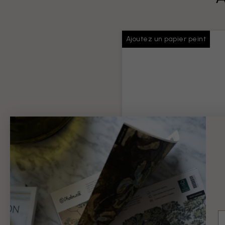
Ajoutez un papier peint
Colle pour papiers
peints
Colle suffisante pour toute v
commande
Information produit
9 €
E