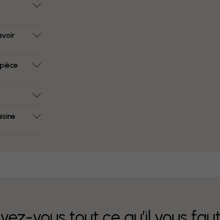
avoir
 pièce
isine
vez-vous tout ce qu’il vous fau