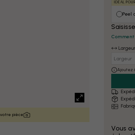
IDÉAL POU
Peel 
Saisiss
Comment 
Largeu
Ajoutez 
Expédi
Expédi
Fabri
 votre pièce
Vous a