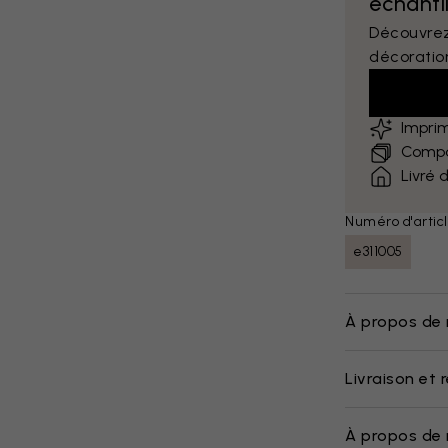
échantil
Découvrez
décoratio
Impri
Compar
Livré 
Numéro d'articl
e311005
À propos de 
Livraison et 
À propos de 