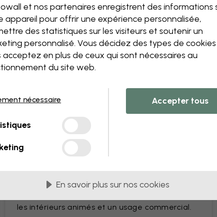
owall et nos partenaires enregistrent des informations 
Modifiez la taille ou les co
e appareil pour offrir une expérience personnalisée,
Ajoutez ou supprimez un 
ettre des statistiques sur les visiteurs et soutenir un
Personnalisez un détail
eting personnalisé. Vous décidez des types de cookie
Créez votre propre papier 
 acceptez en plus de ceux qui sont nécessaires au
Demandez vos modificatio
tionnement du site web.
ement nécessaire
Accepter tous
istiques
s PVC
Livrés en lès de 45 cm
keting
LES PLUS POPULAIRES
Premium Matte
En savoir plus sur nos cookies
Papier peint premium avec une surface facile à
nettoyer qui résiste au quotidien. Parfait pour
les intérieurs animés et un usage commercial.