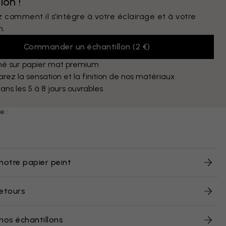
lon !
 comment il s’intègre à votre éclairage et à votre
n.
Commander un échantillon
(
2 €
)
mé sur papier mat premium
ez la sensation et la finition de nos matériaux
dans les 5 à 8 jours ouvrables
e :
notre papier peint
retours
nos échantillons