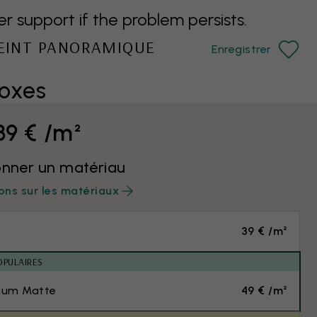
support if the problem persists.
PEINT PANORAMIQUE
Enregistrer
Boxes
39 € /m²
onner un matériau
ons sur les matériaux
39 € /m²
OPULAIRES
ium Matte
49 € /m²