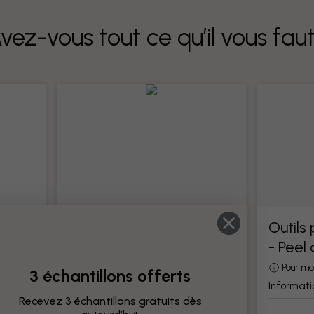
vez-vous tout ce qu’il vous fau
Outils pour papier peint
Outils
- Peel
Tous les outils pour la pose de papier
peint
otre
Pour mo
3 échantillons offerts
Information produit
Informati
Recevez 3 échantillons gratuits dès