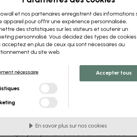
Modifiez votre papie
Notre équipe de conception p
owall et nos partenaires enregistrent des informations 
unique.
e appareil pour offrir une expérience personnalisée,
Modifiez la taille ou les co
ettre des statistiques sur les visiteurs et soutenir un
Ajoutez ou supprimez un 
eting personnalisé. Vous décidez des types de cookie
Personnalisez un détail
 acceptez en plus de ceux qui sont nécessaires au
Créez votre propre papier 
tionnement du site web.
Demandez vos modificatio
ement nécessaire
Accepter tous
istiques
s PVC
Livrés en lès de 45 cm
keting
LES PLUS POPULAIRES
Premium Matte
En savoir plus sur nos cookies
Papier peint premium avec une surface facile à