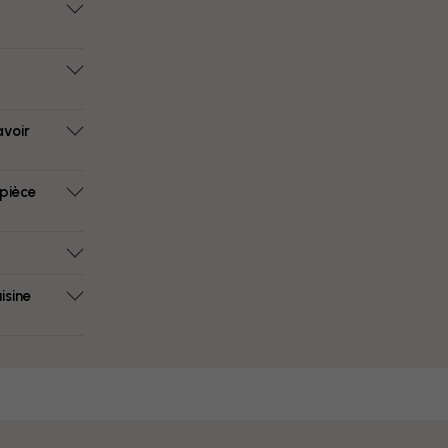
avoir
 pièce
isine