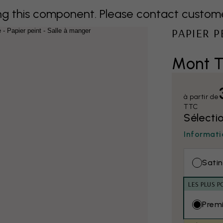
 this component. Please contact customer 
PAPIER 
Mont T
à partir de
TTC
Sélecti
Informati
Satin
LES PLUS P
Prem