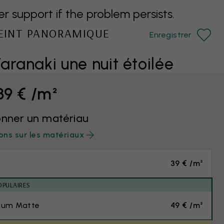
support if the problem persists.
PEINT PANORAMIQUE
Enregistrer
aranaki une nuit étoilée
39 € /m²
onner un matériau
ons sur les matériaux
39 € /m²
OPULAIRES
ium Matte
49 € /m²