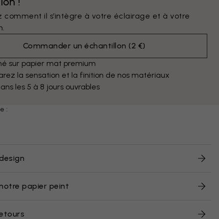
lon !
 comment il s’intègre à votre éclairage et à votre
n.
Commander un échantillon
(
2 €
)
mé sur papier mat premium
ez la sensation et la finition de nos matériaux
dans les 5 à 8 jours ouvrables
e :
design
notre papier peint
retours