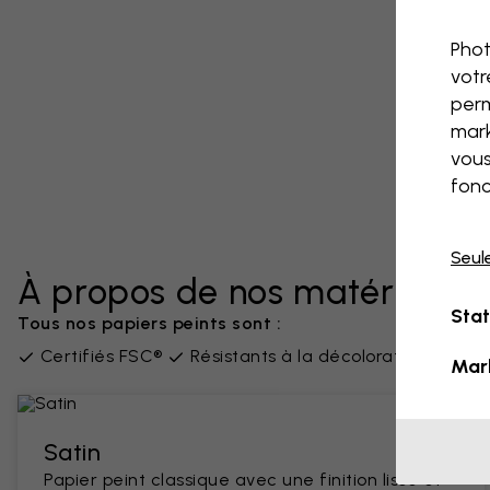
Phot
votr
perm
mark
vous
fonc
Seul
À propos de nos matériaux
Stat
Tous nos papiers peints sont :
Certifiés FSC®
Résistants à la décoloration
San
Mar
Satin
Papier peint classique avec une finition lisse et