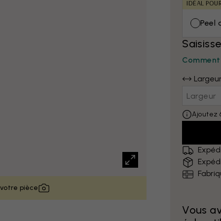
IDÉAL POU
Peel 
Saisiss
Comment 
Largeu
Ajoutez 
Expédi
Expédi
Fabri
 votre pièce
Vous a