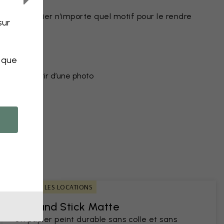
r peint
eut modifier n’importe quel motif pour le rendre
sur
uleurs
objet
s que
peint à partir d’une photo
ns
IDÉAL POUR LES LOCATIONS
Peel and Stick Matte
Un papier peint durable sans colle et sans