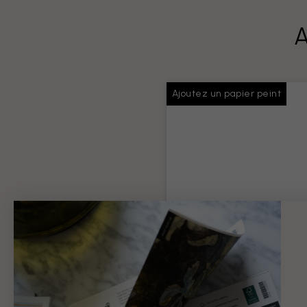
A
Ajoutez un papier peint
Colle pour papiers
peints
Colle suffisante pour toute v
commande
Information produit