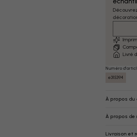
échantil
Découvrez
décoratio
Impri
Compar
Livré 
Numéro d'articl
e315394
À propos du 
À propos de 
Livraison et 