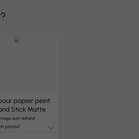
t?
 pour papier peint
 and Stick Matte
ntage auto-adhésif
on produit