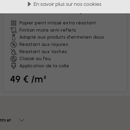
En savoir plus sur nos cookies
nettoyer qui résiste au quotidien. Parfait pour
les intérieurs animés et un usage commercial.
Papier peint intissé extra résistant
Finition mate anti-reflets
Adapté aux produits d'entretien doux
Résistant aux rayures
Résistant aux taches
Classé au feu
Application de la colle
49 € /m²
nts et