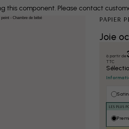
 this component. Please contact customer 
PAPIER 
Joie o
à partir de
TTC
Sélecti
Informati
Satin
LES PLUS P
Prem