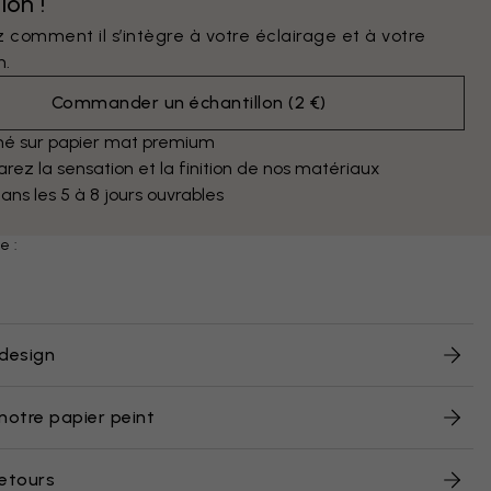
lon !
 comment il s’intègre à votre éclairage et à votre
n.
Commander un échantillon
(
2 €
)
mé sur papier mat premium
ez la sensation et la finition de nos matériaux
dans les 5 à 8 jours ouvrables
e :
design
notre papier peint
retours