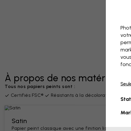
Phot
votr
perm
mark
vous
fonc
À propos de nos matériaux
Seul
Tous nos papiers peints sont :
Certifiés FSC®
Résistants à la décoloration
San
Stat
Mar
Satin
Papier peint classique avec une finition lisse et