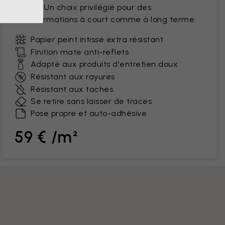
tracas. Un choix privilégié pour des
transformations à court comme à long terme.
Papier peint intissé extra résistant
Finition mate anti-reflets
Adapté aux produits d'entretien doux
Résistant aux rayures
Résistant aux taches
Se retire sans laisser de traces
Pose propre et auto-adhésive
59 € /m²