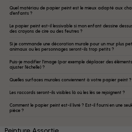
Quel matériau de papier peint est le mieux adapté aux ch
d’enfants ?
Le papier peint est-il lessivable si mon enfant dessine dess
des crayons de cire ou des feutres ?
Si je commande une décoration murale pour un mur plus peti
animaux ou les personnages seront-ils trop petits ?
Puis-je modifier l’image (par exemple déplacer des élément
ajuster l’échelle) ?
Quelles surfaces murales conviennent à votre papier peint ?
Les raccords seront-ils visibles là où les lés se rejoignent ?
Comment le papier peint est-il livré ? Est-il fourni en une seul
pièce ?
Peinture Assortie