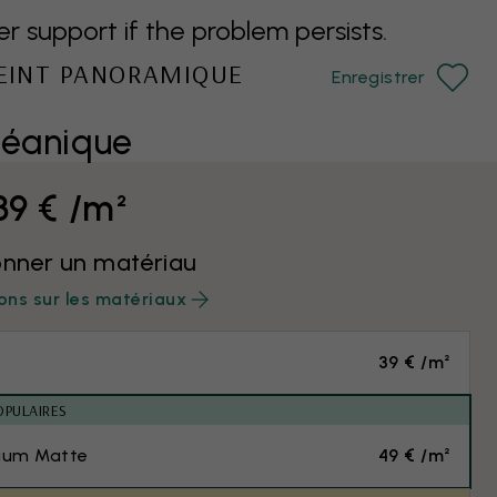
support if the problem persists.
PEINT PANORAMIQUE
Enregistrer
céanique
39 € /m²
onner un matériau
ons sur les matériaux
39 € /m²
OPULAIRES
ium Matte
49 € /m²