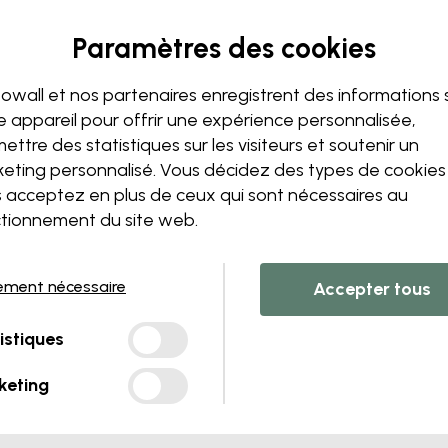
Modifiez votre papie
Notre équipe de conception p
Paramètres des cookies
unique.
Modifiez la taille ou les co
owall et nos partenaires enregistrent des informations 
Ajoutez ou supprimez un 
e appareil pour offrir une expérience personnalisée,
Personnalisez un détail
ettre des statistiques sur les visiteurs et soutenir un
Créez votre propre papier 
eting personnalisé. Vous décidez des types de cookie
Demandez vos modificatio
 acceptez en plus de ceux qui sont nécessaires au
tionnement du site web.
ement nécessaire
Accepter tous
s PVC
Livrés en lès de 45 cm
istiques
LES PLUS POPULAIRES
keting
Premium Matte
Papier peint premium avec une surface facile à