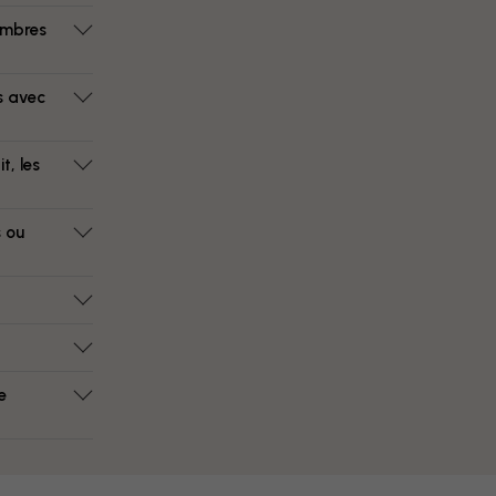
ambres
us avec
t, les
s ou
e