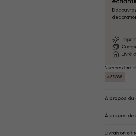
échantil
Découvrez
décoratio
Impri
Compar
Livré 
Numéro d'articl
e85068
À propos du 
À propos de 
Livraison et 