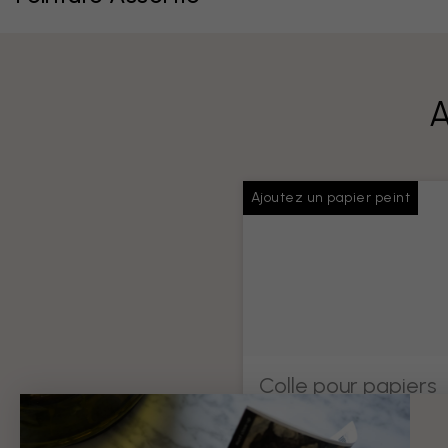
A
Ajoutez un papier peint
Colle pour papiers
peints
Colle suffisante pour toute v