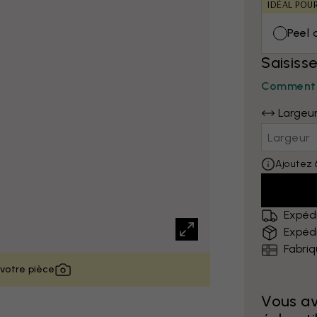
IDÉAL POU
Peel 
Saisiss
Comment 
Largeu
Ajoutez 
Expédi
Expédi
Fabri
 votre pièce
Vous a