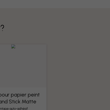
t?
 pour papier peint
 and Stick Matte
ntage auto-adhésif