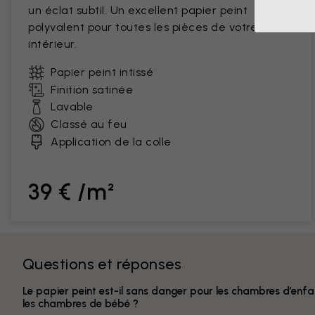
un éclat subtil. Un excellent papier peint
polyvalent pour toutes les pièces de votre
intérieur.
Papier peint intissé
Finition satinée
Lavable
Classé au feu
Application de la colle
39 € /m²
Questions et réponses
Le papier peint est-il sans danger pour les chambres d’enfa
les chambres de bébé ?