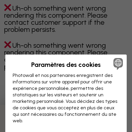
Uh-oh something went wrong
rendering this component. Please
contact customer support if the
problem persists.
Uh-oh something went wrong
rendering this component. Please
contact customer support if the
Paramètres des cookies
problem persists.
Photowall et nos partenaires enregistrent des
informations sur votre appareil pour offrir une
expérience personnalisée, permettre des
Page 1 sur 1 pages
statistiques sur les visiteurs et soutenir un
marketing personnalisé. Vous décidez des types
de cookies que vous acceptez en plus de ceux
qui sont nécessaires au fonctionnement du site
Découvrez plus de catégories
web.
beige
noir
noir & blanc
bleu
marron
vert