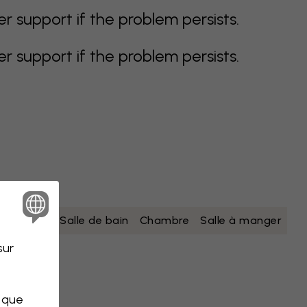
support if the problem persists.
support if the problem persists.
nc
jaune
Salle de bain
Chambre
Salle à manger
sur
s que