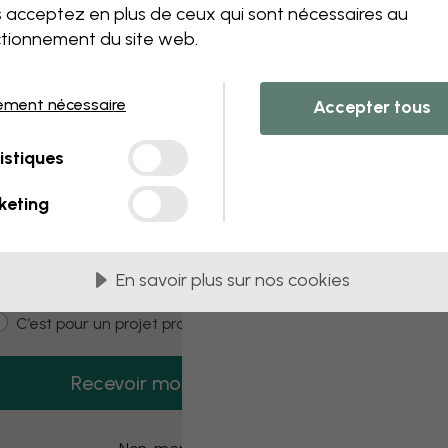
 this component. Please contact customer 
 acceptez en plus de ceux qui sont nécessaires au
tionnement du site web.
ement nécessaire
Accepter tous
3 échantillons offerts
istiques
Recevez 3 échantillons gratuits dès
aujourd’hui.
keting
mail
En savoir plus sur nos cookies
ustomer type
C’est pour moi
C’est pour un projet pro
Recevoir mon code