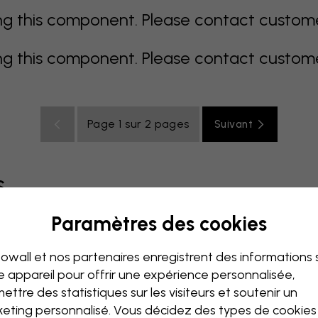
 this component. Please contact customer 
 this component. Please contact customer 
Page 1 sur 2 pages
Suivant
s
Paramètres des cookies
coloré
orange
rose
mauve
rouge
turquoise
bla
owall et nos partenaires enregistrent des informations 
de bébé
Bureau
Chambre ado
Plafond
e appareil pour offrir une expérience personnalisée,
ettre des statistiques sur les visiteurs et soutenir un
eting personnalisé. Vous décidez des types de cookie