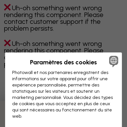
Uh-oh something went wrong
rendering this component. Please
contact customer support if the
problem persists.
Uh-oh something went wrong
rendering this component. Please
contact customer support if the
Paramètres des cookies
problem persists.
Photowall et nos partenaires enregistrent des
informations sur votre appareil pour offrir une
expérience personnalisée, permettre des
Page 1 sur 13 pages
statistiques sur les visiteurs et soutenir un
marketing personnalisé. Vous décidez des types
de cookies que vous acceptez en plus de ceux
qui sont nécessaires au fonctionnement du site
Découvrez plus de catégories
web.
beige
noir
noir & blanc
bleu
marron
vert