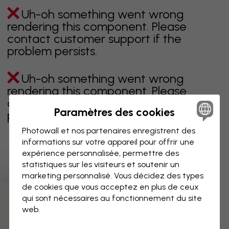
Uh-oh something went wrong
rendering this component. Please
contact customer support if the
problem persists.
Uh-oh something went wrong
rendering this component. Please
contact customer support if the
Paramètres des cookies
problem persists.
Photowall et nos partenaires enregistrent des
informations sur votre appareil pour offrir une
expérience personnalisée, permettre des
Page 1 sur 1 pages
statistiques sur les visiteurs et soutenir un
marketing personnalisé. Vous décidez des types
de cookies que vous acceptez en plus de ceux
qui sont nécessaires au fonctionnement du site
Découvrez plus de catégories
web.
beige
noir
noir & blanc
bleu
marron
vert