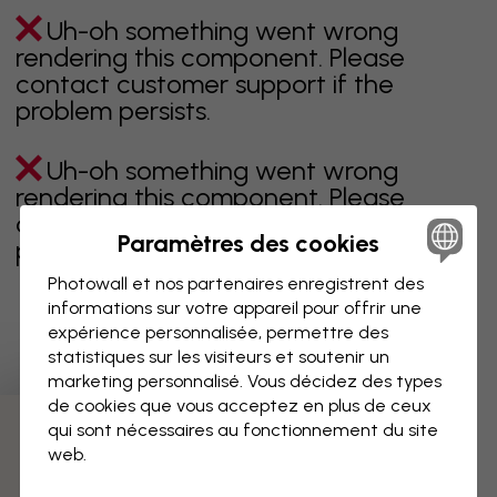
Uh-oh something went wrong
rendering this component. Please
contact customer support if the
problem persists.
Uh-oh something went wrong
rendering this component. Please
contact customer support if the
Paramètres des cookies
problem persists.
Photowall et nos partenaires enregistrent des
informations sur votre appareil pour offrir une
expérience personnalisée, permettre des
Page 1 sur 2 pages
statistiques sur les visiteurs et soutenir un
marketing personnalisé. Vous décidez des types
de cookies que vous acceptez en plus de ceux
qui sont nécessaires au fonctionnement du site
Découvrez plus de catégories
web.
beige
noir
noir & blanc
bleu
marron
vert