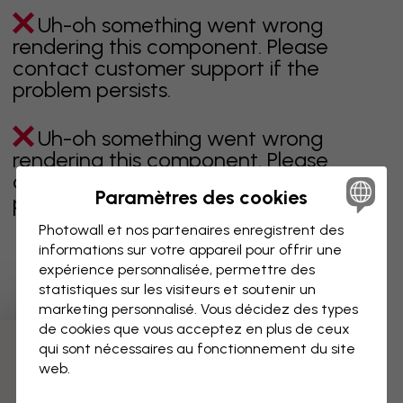
Uh-oh something went wrong
rendering this component. Please
contact customer support if the
problem persists.
Uh-oh something went wrong
rendering this component. Please
contact customer support if the
Paramètres des cookies
problem persists.
Photowall et nos partenaires enregistrent des
informations sur votre appareil pour offrir une
expérience personnalisée, permettre des
Page 1 sur 9 pages
statistiques sur les visiteurs et soutenir un
marketing personnalisé. Vous décidez des types
de cookies que vous acceptez en plus de ceux
qui sont nécessaires au fonctionnement du site
Découvrez plus de catégories
web.
Beige
Noir
Noir & blanc
Bleu
Marron
Vert