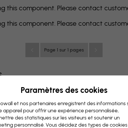
 this component. Please contact customer 
 this component. Please contact customer 
Page 1 sur 1 pages
s
Paramètres des cookies
Coloré
Orange
Rose
Mauve
Rouge
Turquoise
B
owall et nos partenaires enregistrent des informations 
Salon
Chambre de bébé
Bureau
Chambre ado
e appareil pour offrir une expérience personnalisée,
ettre des statistiques sur les visiteurs et soutenir un
eting personnalisé. Vous décidez des types de cookie