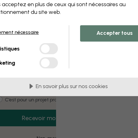
 this component. Please contact customer 
 acceptez en plus de ceux qui sont nécessaires au
tionnement du site web.
ement nécessaire
Accepter tous
3 échantillons offerts
istiques
Recevez 3 échantillons gratuits dès
aujourd’hui.
keting
mail
En savoir plus sur nos cookies
ustomer type
C’est pour moi
C’est pour un projet pro
Recevoir mon code