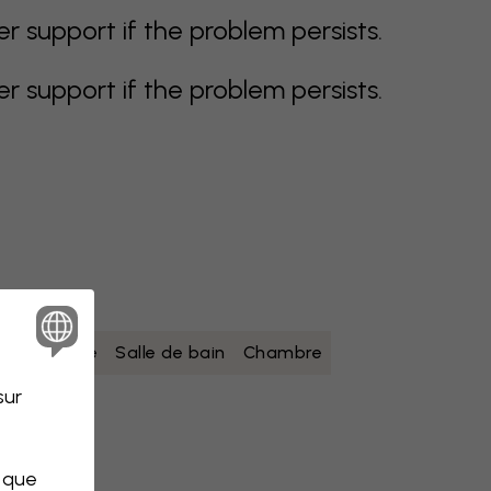
support if the problem persists.
support if the problem persists.
lanc
Jaune
Salle de bain
Chambre
sur
s que