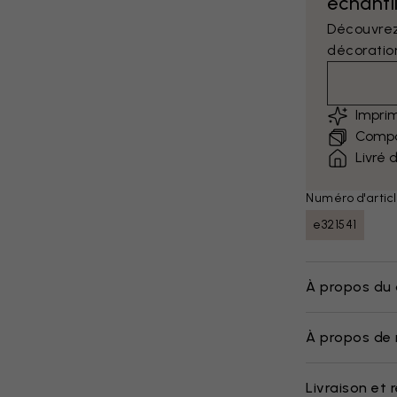
échantil
Découvrez
décoratio
Impri
Compar
Livré 
Numéro d'articl
e321541
À propos du 
À propos de 
Livraison et 