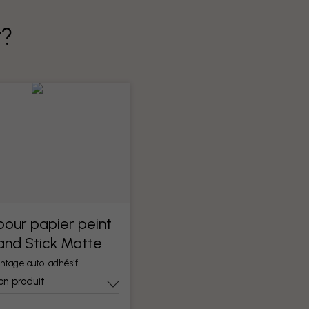
t?
 pour papier peint
 and Stick Matte
ntage auto-adhésif
on produit