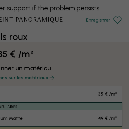
support if the problem persists.
PEINT PANORAMIQUE
Enregistrer
ls roux
35 € /m²
onner un matériau
ons sur les matériaux
35 € /m²
OPULAIRES
ium Matte
49 € /m²