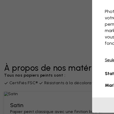
Phot
votr
perm
mark
vous
fonc
Seul
À propos de nos matériaux
Stat
Tous nos papiers peints sont :
Certifiés FSC®
Résistants à la décoloration
San
Mar
Satin
Papier peint classique avec une finition lisse et