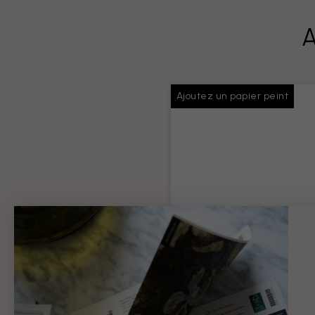
A
Ajoutez un papier peint
Colle pour papiers
peints
Colle suffisante pour toute v
commande
Information produit