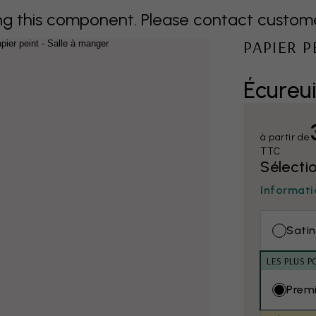
 this component. Please contact customer 
PAPIER 
Écureui
à partir de
TTC
Sélecti
Informati
Satin
LES PLUS P
Prem