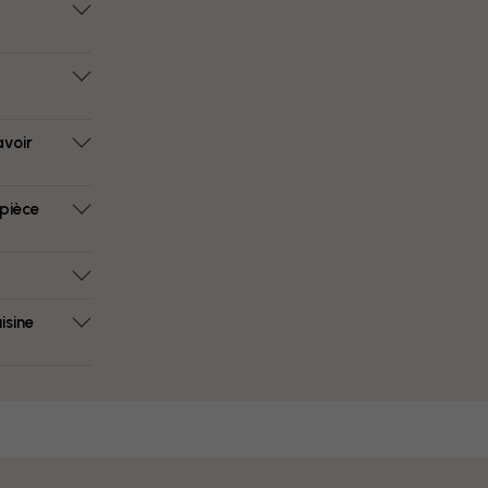
avoir
 pièce
isine