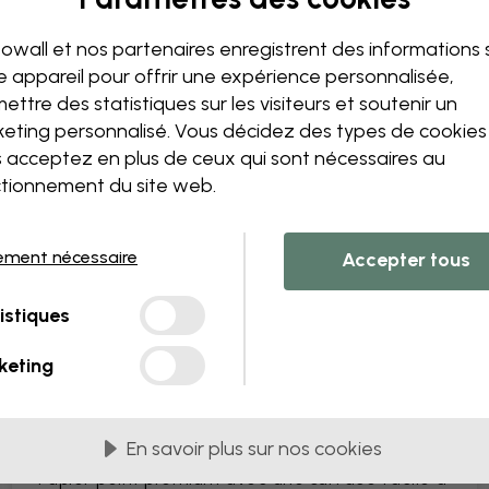
Modifiez votre papie
Notre équipe de conception p
owall et nos partenaires enregistrent des informations 
unique.
e appareil pour offrir une expérience personnalisée,
Modifiez la taille ou les co
ettre des statistiques sur les visiteurs et soutenir un
Ajoutez ou supprimez un 
eting personnalisé. Vous décidez des types de cookie
Personnalisez un détail
 acceptez en plus de ceux qui sont nécessaires au
Créez votre propre papier 
tionnement du site web.
Demandez vos modificatio
ement nécessaire
Accepter tous
istiques
s PVC
Livrés en lès de 45 cm
keting
LES PLUS POPULAIRES
Premium Matte
En savoir plus sur nos cookies
Papier peint premium avec une surface facile à