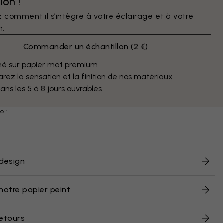
lon !
 comment il s’intègre à votre éclairage et à votre
n.
Commander un échantillon
(
2 €
)
mé sur papier mat premium
ez la sensation et la finition de nos matériaux
dans les 5 à 8 jours ouvrables
e :
design
notre papier peint
retours