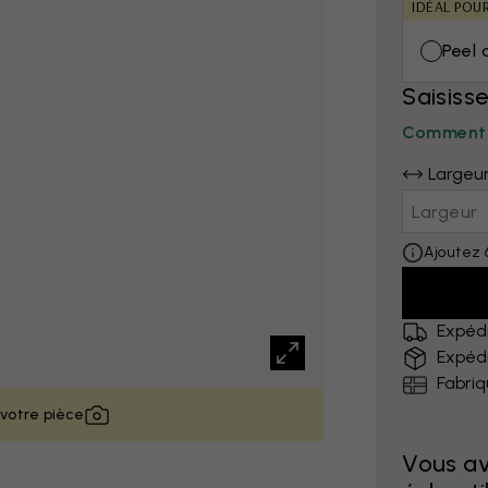
IDÉAL POU
Peel 
Saisiss
Comment 
Largeu
Ajoutez 
Expédi
Expédi
Fabri
 votre pièce
Vous a