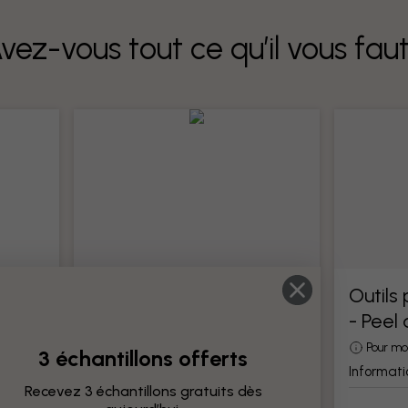
vez-vous tout ce qu’il vous fau
Outils pour papier peint
Outils
- Peel
Tous les outils pour la pose de papier
peint
otre
Pour mo
3 échantillons offerts
Information produit
Informati
Recevez 3 échantillons gratuits dès