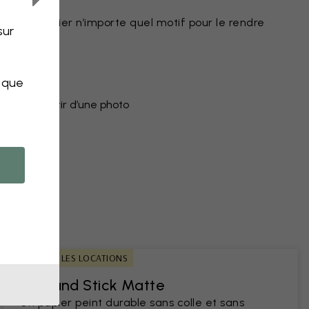
r peint
eut modifier n’importe quel motif pour le rendre
sur
uleurs
objet
s que
peint à partir d’une photo
ns
IDÉAL POUR LES LOCATIONS
Peel and Stick Matte
Un papier peint durable sans colle et sans