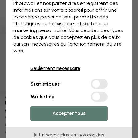
Photowall et nos partenaires enregistrent des
informations sur votre appareil pour offrir une
expérience personnalisée, permettre des
statistiques sur les visiteurs et soutenir un
marketing personnalisé. Vous décidez des types
de cookies que vous acceptez en plus de ceux
qui sont nécessaires au fonctionnement du site
3 échantillons offerts
web.
Seulement nécessaire
Statistiques
Modifiez votre papier peint
Marketing
Notre équipe de conception peut modifier n’importe
quel motif pour le rendre unique.
Accepter tous
Modifiez la taille ou les couleurs
Ajoutez ou supprimez un objet
Personnalisez un détail
En savoir plus sur nos cookies