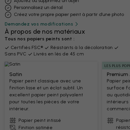
Ajoutez ou supprimez un objet
Personnalisez un détail
Créez votre propre papier peint à partir d’une photo
Demandez vos modifications
À propos de nos matériaux
Tous nos papiers peints sont :
Certifiés FSC®
Résistants à la décoloration
Sans PVC
Livrés en lès de 45 cm
LES PLUS POP
Satin
Premium 
Papier peint classique avec une
Papier pe
finition lisse et un éclat subtil. Un
surface fa
excellent papier peint polyvalent
au quotidi
pour toutes les pièces de votre
intérieur
intérieur.
commercia
Papier peint intissé
Papier
résist
Finition satinée