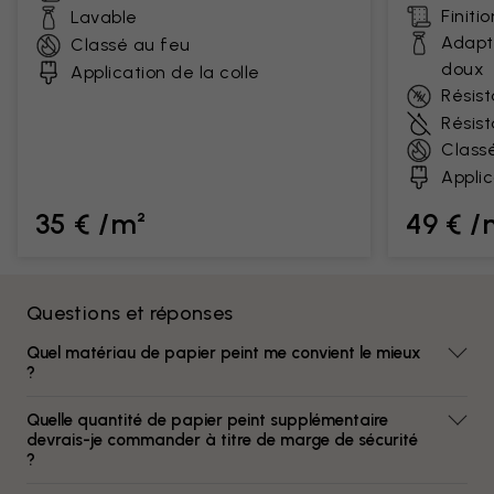
Finiti
Lavable
Adapt
Classé au feu
doux
Application de la colle
Résist
Résis
Class
Applic
35 € /m²
49 € /
Questions et réponses
Quel matériau de papier peint me convient le mieux
?
Quelle quantité de papier peint supplémentaire
devrais-je commander à titre de marge de sécurité
?