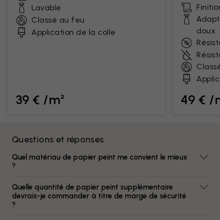
Finiti
Lavable
Adapt
Classé au feu
doux
Application de la colle
Résist
Résis
Class
Applic
39 € /m²
49 € /
Questions et réponses
Quel matériau de papier peint me convient le mieux
?
Quelle quantité de papier peint supplémentaire
devrais-je commander à titre de marge de sécurité
?