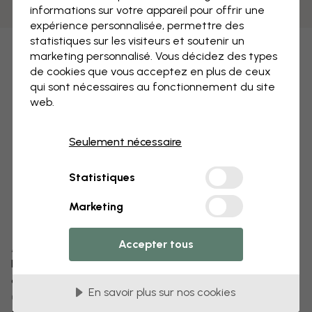
informations sur votre appareil pour offrir une
expérience personnalisée, permettre des
statistiques sur les visiteurs et soutenir un
marketing personnalisé. Vous décidez des types
de cookies que vous acceptez en plus de ceux
qui sont nécessaires au fonctionnement du site
web.
Seulement nécessaire
Statistiques
Marketing
Accepter tous
Modifiez votre papier peint
Notre équipe de conception peut modifier n’importe
quel motif pour le rendre unique.
En savoir plus sur nos cookies
Modifiez la taille ou les couleurs