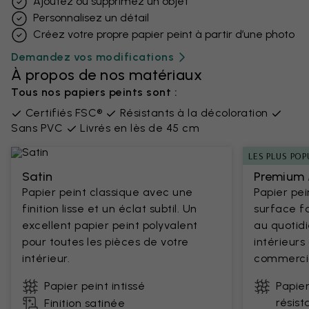
Ajoutez ou supprimez un objet
Personnalisez un détail
Créez votre propre papier peint à partir d’une photo
Demandez vos modifications
À propos de nos matériaux
Tous nos papiers peints sont :
Certifiés FSC®
Résistants à la décoloration
Sans PVC
Livrés en lès de 45 cm
LES PLUS POP
Satin
Premium 
Papier peint classique avec une
Papier pe
finition lisse et un éclat subtil. Un
surface fa
excellent papier peint polyvalent
au quotidi
pour toutes les pièces de votre
intérieur
intérieur.
commercia
Papier peint intissé
Papier
résist
Finition satinée